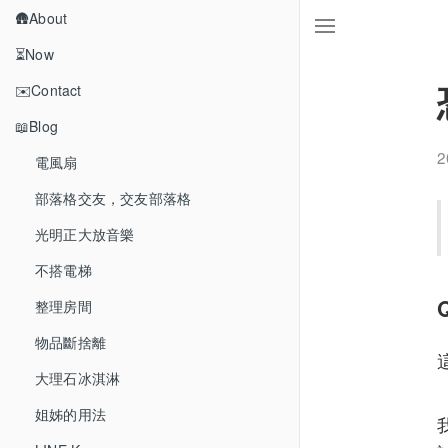
🛖About
⏳Now
✉️Contact
📖Blog
2
電風扇
部落格交友，交友部落格
光明正大放音樂
不搭電梯
整理房間
物品斷捨離
大理石冰淇淋
姐姊的用法