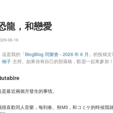
恐龍，和戀愛
026-06-18
這是我的「
BlogBlog 同樂會 - 2026 年 6 月
」的投稿文
柚子
主持。如果你有自己的部落格，歡迎一起來參加
Qutabire
這是最近兩個月發生的事情。
我很喜歡同人音樂，每到春、秋M3，和コミケ的時候我就會