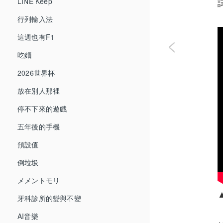
LINE Keep
行列輸入法
這週也有F1
<
吃麵
2026世界杯
放在別人那裡
停不下來的遊戲
五年後的手機
預設值
倒垃圾
メメントモリ
牙科診所的變與不變
AI音樂